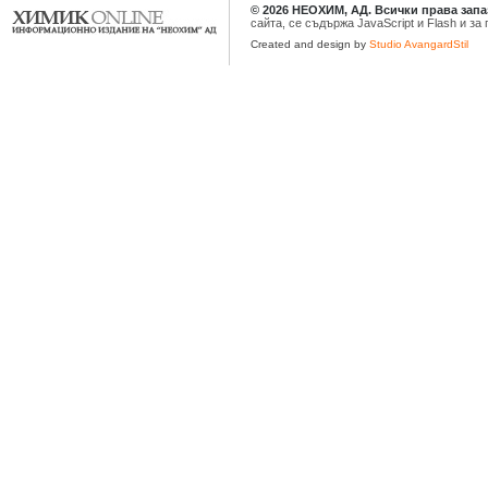
© 2026 НЕОХИМ, АД. Всички права запа
сайта, се съдържа JavaScript и Flash и з
Created and design by
Studio AvangardStil