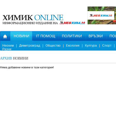
НОВИНИ
IT ПОМОЩ
ПОЛИТИКИ
ВРЪЗКИ
ПО
Неохим
|
Димитровград
|
Общество
|
Екология
|
Култура
|
Спорт
|
Разни
АРХИВ
НОВИНИ
Няма добавени новини в тази категория!